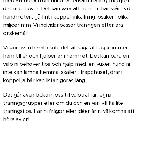
med att du och din hund får ensam träning med just
det ni behöver. Det kan vara att hunden har svårt vid
hundmöten, gå fint i koppel, inkallning, osäker i olika
miljöer mm. Vi individanpassar träningen efter era
önskemål!
Vi gör även hembesök, det vill säga att jag kommer
hem till er och hjälper er i hemmet. Det kan bara en
valp ni behöver tips och hjälp med, en vuxen hund ni
inte kan lämna hemma, skäller i trapphuset, drar i
koppel ja här kan listan göras lång.
Det går även boka in oss till valpträffar, egna
träningsgrupper eller om du och en vän vill ha lite
träningstips. Har ni frågor eller idéer är ni välkomna att
höra av er!