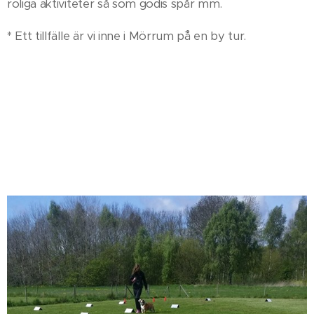
roliga aktiviteter så som godis spår mm.
* Ett tillfälle är vi inne i Mörrum p¨å en by tur.